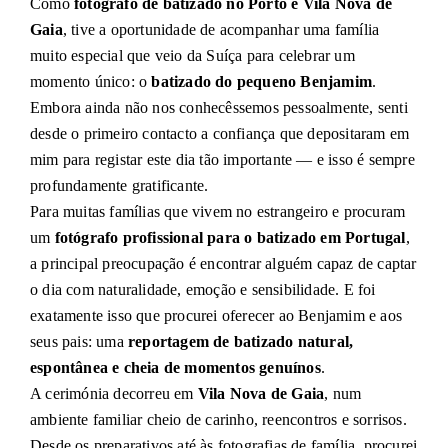
Como
fotógrafo de batizado no Porto e Vila Nova de
Gaia
, tive a oportunidade de acompanhar uma família
muito especial que veio da Suíça para celebrar um
momento único: o
batizado do pequeno Benjamim
.
Embora ainda não nos conhecêssemos pessoalmente, senti
desde o primeiro contacto a confiança que depositaram em
mim para registar este dia tão importante — e isso é sempre
profundamente gratificante.
Para muitas famílias que vivem no estrangeiro e procuram
um
fotógrafo profissional para o batizado em Portugal
,
a principal preocupação é encontrar alguém capaz de captar
o dia com naturalidade, emoção e sensibilidade. E foi
exatamente isso que procurei oferecer ao Benjamim e aos
seus pais: uma
reportagem de batizado natural,
espontânea e cheia de momentos genuínos
.
A cerimónia decorreu em
Vila Nova de Gaia
, num
ambiente familiar cheio de carinho, reencontros e sorrisos.
Desde os preparativos até às fotografias de família, procurei