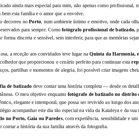
ficado ainda mais especial para mim, não apenas como profissional
 bem esta família e o amor que a envolve.
do decorreu no
Porto
, num ambiente íntimo e emotivo, onde cada olha
preservados para sempre. Como
fotógrafo profissional de batizado,
p
 forma discreta e sensível, sem interferir, para que as memórias sej
iosa, a receção aos convidados teve lugar na
Quinta
da Harmonia, e
colhedor que proporcionou o cenário perfeito para continuar esta
rep
raços, partilhas e momentos de alegria, foi possível criar imagens che
fia de batizado
deve contar uma história completa — desde os detalh
tâneas. O meu objetivo enquanto
fotógrafo de batizado no distrito
êntico, elegante e intemporal, que possa ser revivido ao longo dos an
ilégio acompanhar este dia tão especial na vida da Kataleya e da sua 
ado no Porto, Gaia ou Paredes
, com experiência, sensibilidade e um 
 contar a história da sua família através da fotografia.