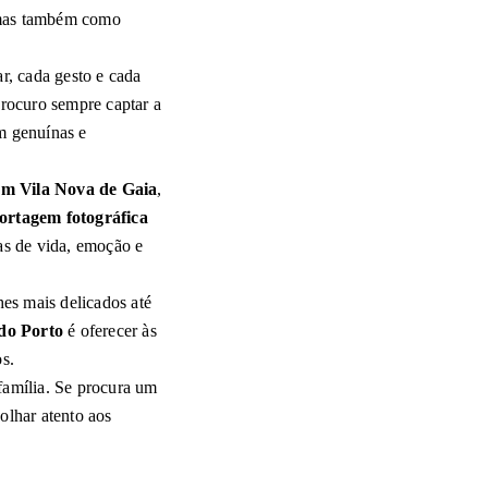
, mas também como
r, cada gesto e cada
rocuro sempre captar a
am genuínas e
m Vila Nova de Gaia
,
ortagem fotográfica
ias de vida, emoção e
es mais delicados até
 do Porto
é oferecer às
os.
família. Se procura um
olhar atento aos