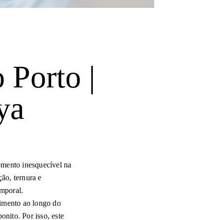
 Porto |
ya
mento inesquecível na
ão, ternura e
emporal.
cimento ao longo do
nito. Por isso, este