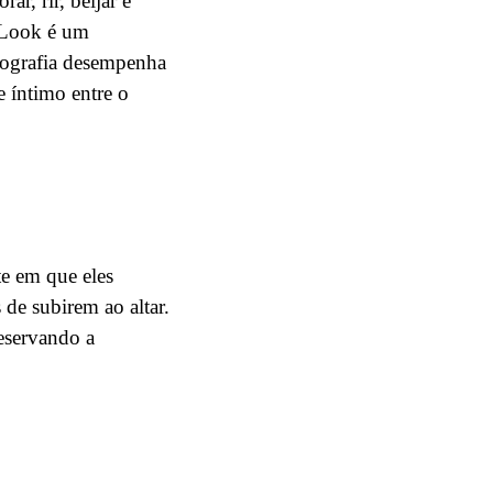
r, rir, beijar e
t Look é um
tografia desempenha
 íntimo entre o
e em que eles
 de subirem ao altar.
eservando a