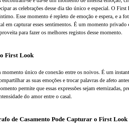
 encontram-se e dá-se um momento de intensa emoção, chora
ecipar as celebrações desse dia tão único e especial. O Firs
timo. Esse momento é repleto de emoção e espera, e a fo
l em capturar esses sentimentos. É um momento privado e
proveita para fazer os melhores registos desse momento.
o First Look
 momento único de conexão entre os noivos. É um instant
mpartilhar as suas emoções e trocar palavras de afeto antes
momento permite que essas expressões sejam eternizadas, pr
ntensidade do amor entre o casal.
afo de Casamento Pode Capturar o First Look