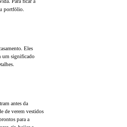
ida. Para ficar a
u portfólio.
casamento. Eles
m um significado
talhes.
tram antes da
de de verem vestidos
prontos para a