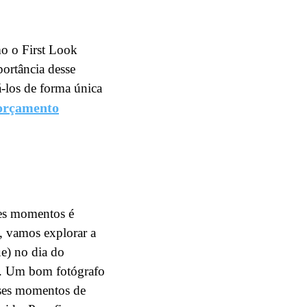
o o First Look
portância desse
-los de forma única
 orçamento
ses momentos é
o, vamos explorar a
ue) no dia do
ro. Um bom fotógrafo
sses momentos de