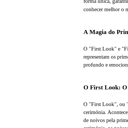
forma única, garanti
conhecer melhor o 
A Magia do Prim
O "First Look" e "F
representam os prim
profundo e emocion
O First Look: O
O "First Look", ou 
cerimónia. Acontece
de noivos pela prim