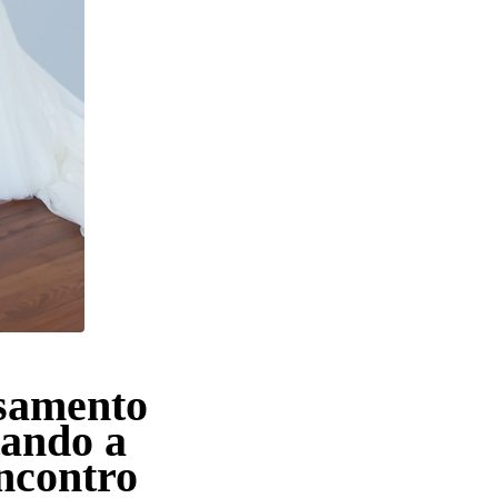
asamento
tando a
ncontro