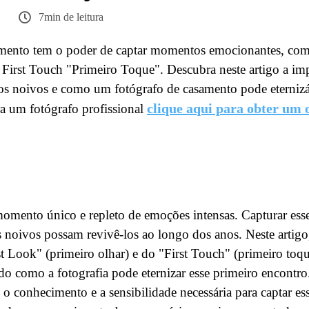
7min de leitura
amento tem o poder de captar momentos emocionantes, com
 First Touch "Primeiro Toque". Descubra neste artigo a im
os noivos e como um fotógrafo de casamento pode eternizá
clique aqui para obter um
ra um fotógrafo profissional
mento único e repleto de emoções intensas. Capturar es
s noivos possam revivê-los ao longo dos anos. Neste artig
t Look" (primeiro olhar) e do "First Touch" (primeiro toq
do como a fotografia pode eternizar esse primeiro encont
 o conhecimento e a sensibilidade necessária para captar e